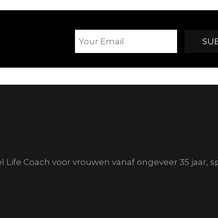
el Life Coach voor vrouwen vanaf ongeveer 35 jaar, s