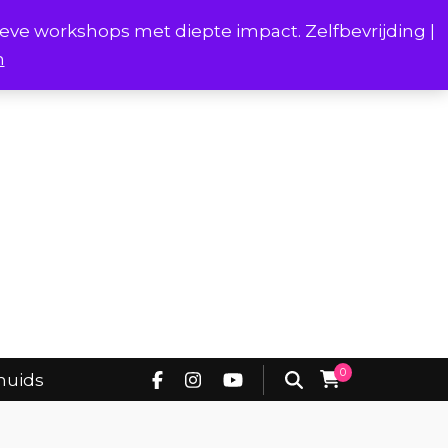
ieve workshops met diepte impact. Zelfbevrijding |
n
Project Borstverhalen Onderhuids
0
huids