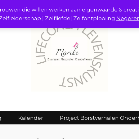
r vrouwen die willen werken aan eigenwaarde & creat
Zelfleiderschap | Zelfliefde| Zelfontplooiing
Negere
act
Consulten en coaching
Kalender
g
Kalender
Project Borstverhalen Onder