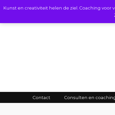
Kunst en creativiteit helen de ziel. Coaching voo
Cont
Contact
Consulten en coachin