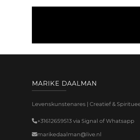
MARIKE DAALMAN
Levenskunstenares | Creatief & Spiritue
+31612659513 via Signal of Whatsapp
marikedaalman@live.nl