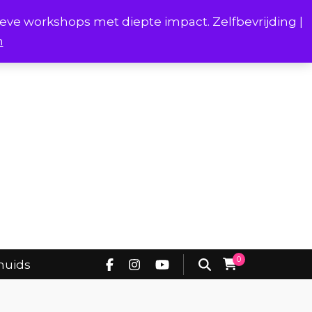
ieve workshops met diepte impact. Zelfbevrijding |
n
Project Borstverhalen Onderhuids
0
huids