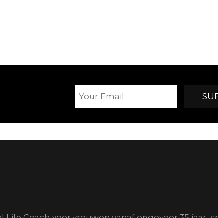
el Life Coach voor vrouwen vanaf ongeveer 35 jaar, s