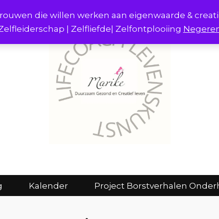
r vrouwen die willen werken aan eigenwaarde & creat
Zelfleiderschap | Zelfliefde| Zelfontplooiing
Negere
act
Consulten en coaching
Kalender
g
Kalender
Project Borstverhalen Onder