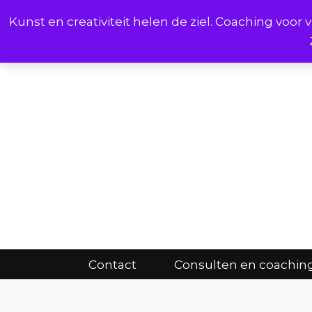
Kunst en creativiteit helen de ziel. Coaching voo
Cont
Contact
Consulten en coachin