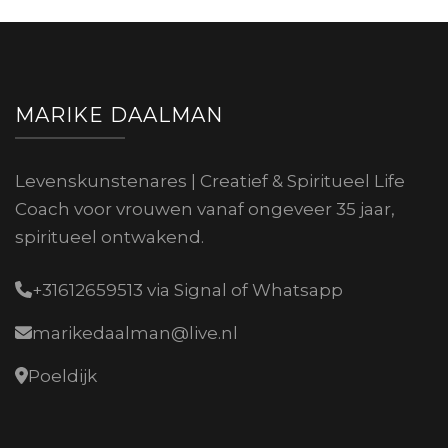
MARIKE DAALMAN
Levenskunstenares | Creatief & Spiritueel Life
Coach voor vrouwen vanaf ongeveer 35 jaar,
spiritueel ontwakend.
+31612659513 via Signal of Whatsapp
marikedaalman@live.nl
Poeldijk