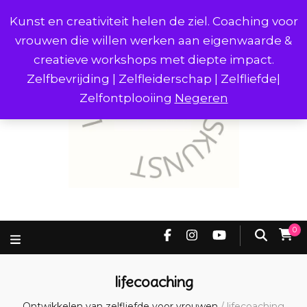
Kunst en creativiteit helen de ziel. Coaching voor
vrouwen die willen werken aan eigenwaarde &
creatieve workshops met diepte impact.
Zelfbevrijding | Zelfleiderschap | Zelfliefde|
Zelfontplooiing
Negeren
0
lifecoaching
Ontwikkelen van zelfliefde voor vrouwen
/
lifecoaching