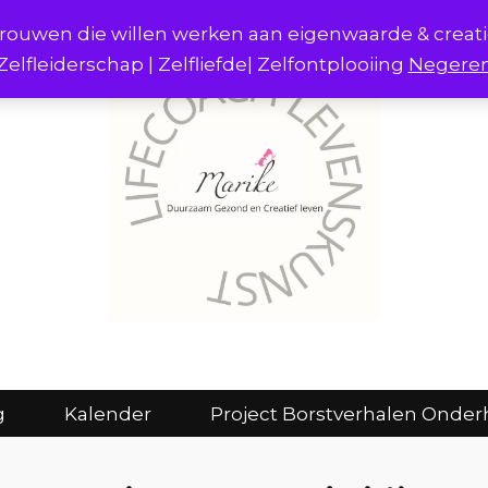
r vrouwen die willen werken aan eigenwaarde & creat
Zelfleiderschap | Zelfliefde| Zelfontplooiing
Negere
act
Consulten en coaching
Kalender
g
Kalender
Project Borstverhalen Onder