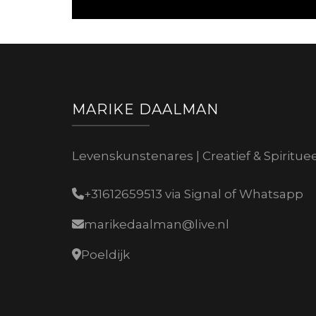
MARIKE DAALMAN
Levenskunstenares | Creatief & Spiritue
+31612659513 via Signal of Whatsapp
marikedaalman@live.nl
Poeldijk