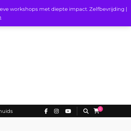
ieve workshops met diepte impact. Zelfbevrijding |
n
Project Borstverhalen Onderhuids
0
huids