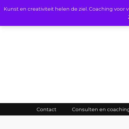
Kunst en creativiteit helen de ziel. Coaching voo
Cont
Contact
Consulten en coachin