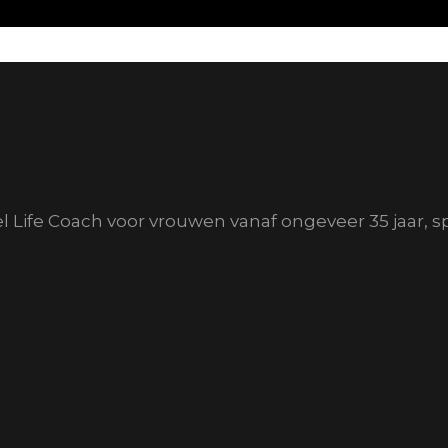
el Life Coach voor vrouwen vanaf ongeveer 35 jaar, s