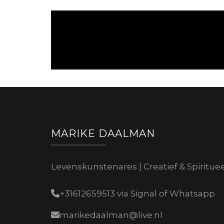
MARIKE DAALMAN
Levenskunstenares | Creatief & Spiritue
+31612659513 via Signal of Whatsapp
marikedaalman@live.nl