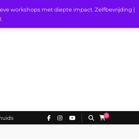
ieve workshops met diepte impact. Zelfbevrijding |
n
Project Borstverhalen Onderhuids
0
huids