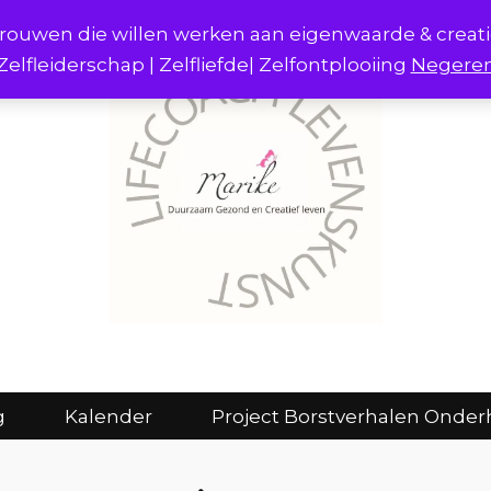
r vrouwen die willen werken aan eigenwaarde & creat
Zelfleiderschap | Zelfliefde| Zelfontplooiing
Negere
act
Consulten en coaching
Kalender
g
Kalender
Project Borstverhalen Onder