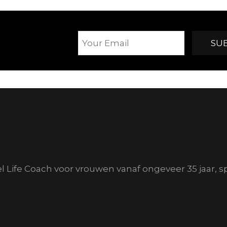
el Life Coach voor vrouwen vanaf ongeveer 35 jaar, s