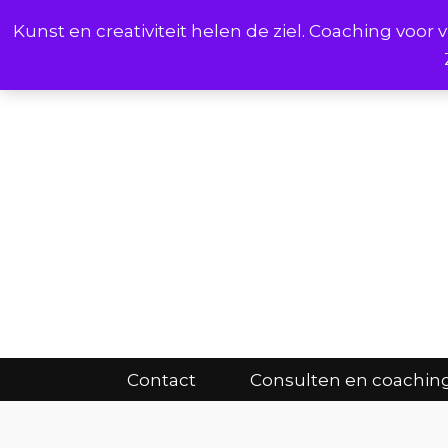
Kunst en creativiteit helen de ziel. Coaching voo
Cont
Contact
Consulten en coachin