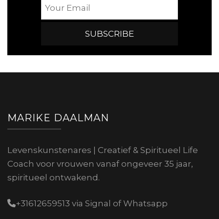
MARIKE DAALMAN
Levenskunstenares | Creatief & Spiritueel Life
Coach voor vrouwen vanaf ongeveer 35 jaar,
spiritueel ontwakend.
+31612659513 via Signal of Whatsapp