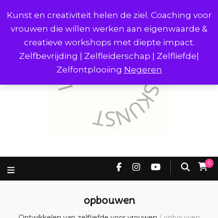
Kunst en creativiteit helen de ziel. Coaching voor
vrouwen die willen werken aan eigenwaarde &
creatieve workshops met diepte impact.
Zelfbevrijding | Zelfleiderschap | Zelfliefde|
Zelfontplooiing
Negeren
0
opbouwen
Ontwikkelen van zelfliefde voor vrouwen
/
opbouwen