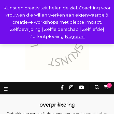
Kunst en creativiteit helen de ziel. Coaching voor
vrouwen die willen werken aan eigenwaarde &
creatieve workshops met diepte impact.
Zelfbevrijding | Zelfleiderschap | Zelfliefde|
Zelfontplooiing
Negeren
0
overprikkeling
Ontwikkelen van zelfliefde voor vrouwen
/
overprikkeling