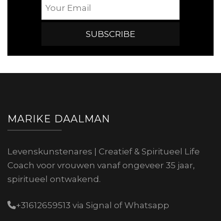
MARIKE DAALMAN
Levenskunstenares | Creatief & Spiritueel Life
Coach voor vrouwen vanaf ongeveer 35 jaar,
spiritueel ontwakend.
+31612659513 via Signal of Whatsapp