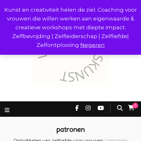
Kunst en creativiteit helen de ziel. Coaching voor
vrouwen die willen werken aan eigenwaarde &
creatieve workshops met diepte impact.
Zelfbevrijding | Zelfleiderschap | Zelfliefde|
Zelfontplooiing
Negeren
0
patronen
Ontwikkelen van zelfliefde voor vrouwen
/
patronen