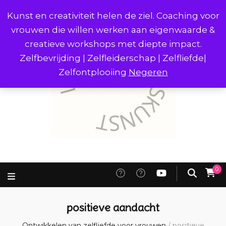
Kunst en creativiteit helen de ziel. Coaching voor
vrouwen die willen werken aan eigenwaarde &
creatieve workshops met diepte impact.
Zelfbevrijding | Zelfleiderschap | Zelfliefde|
Zelfontplooiing
Negeren
0
positieve aandacht
Ontwikkelen van zelfliefde voor vrouwen
/
positieve