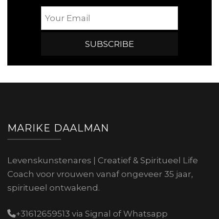
MARIKE DAALMAN
Levenskunstenares | Creatief & Spiritueel Life
Coach voor vrouwen vanaf ongeveer 35 jaar,
spiritueel ontwakend.
+31612659513 via Signal of Whatsapp