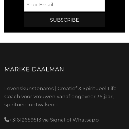
MARIKE DAALMAN
Levenskunstenares | Creatief & Spiritueel Life
Coach voor vrouwen vanaf ongeveer 35 jaar,
spiritueel ontwakend.
+31612659513 via Signal of Whatsapp