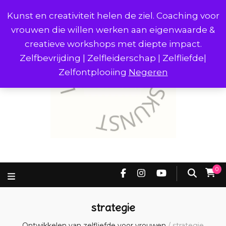
Kunst en creativiteit helen de ziel. Coaching voor
vrouwen die willen werken aan eigenwaarde &
creatieve workshops met diepte impact.
Zelfbevrijding | Zelfleiderschap | Zelfliefde|
Zelfontplooiing
Negeren
0
strategie
Ontwikkelen van zelfliefde voor vrouwen
/
strategie