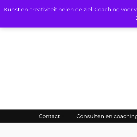
Kunst en creativiteit helen de ziel. Coaching voo
Cont
Contact
Consulten en coachin