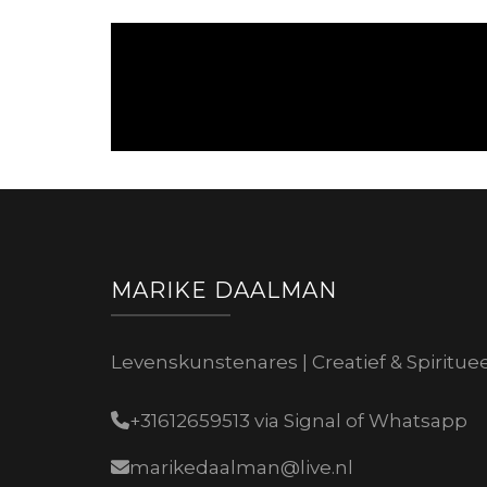
MARIKE DAALMAN
Levenskunstenares | Creatief & Spiritue
+31612659513 via Signal of Whatsapp
marikedaalman@live.nl