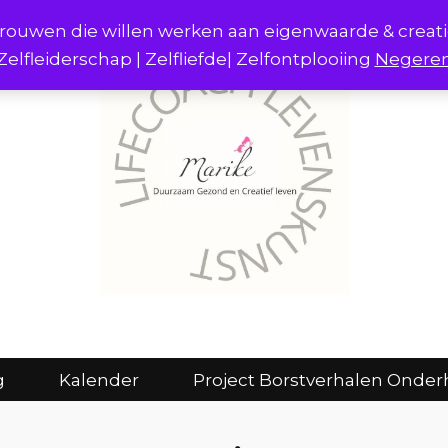
r vrouwen die willen werken aan eigenwaarde & creat
Zelfleiderschap | Zelfliefde| Zelfontplooiing
Negere
act
Consulten en coaching
Kalender
g
Kalender
Project Borstverhalen Onder