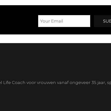
el Life Coach voor vrouwen vanaf ongeveer 35 jaar, s