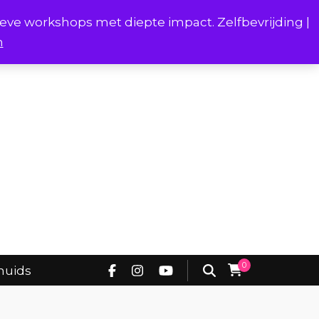
ieve workshops met diepte impact. Zelfbevrijding |
n
Project Borstverhalen Onderhuids
0
huids