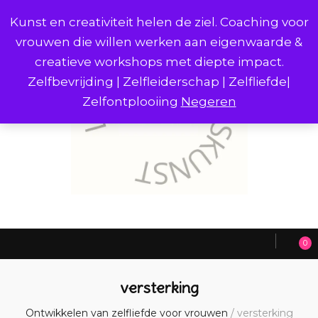
Kunst en creativiteit helen de ziel. Coaching voor
vrouwen die willen werken aan eigenwaarde &
creatieve workshops met diepte impact.
Zelfbevrijding | Zelfleiderschap | Zelfliefde|
Zelfontplooiing
Negeren
0
versterking
Ontwikkelen van zelfliefde voor vrouwen
/
versterking