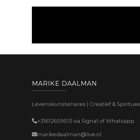
MARIKE DAALMAN
Levenskunstenares | Creatief & Spiritue
+31612659513 via Signal of Whatsapp
marikedaalman@live.nl