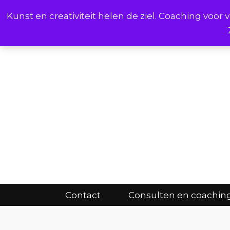
Kunst en creativiteit helen de ziel. Coaching voo
Cont
Contact
Consulten en coachin