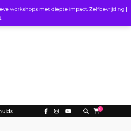
ieve workshops met diepte impact. Zelfbevrijding |
n
Project Borstverhalen Onderhuids
0
huids