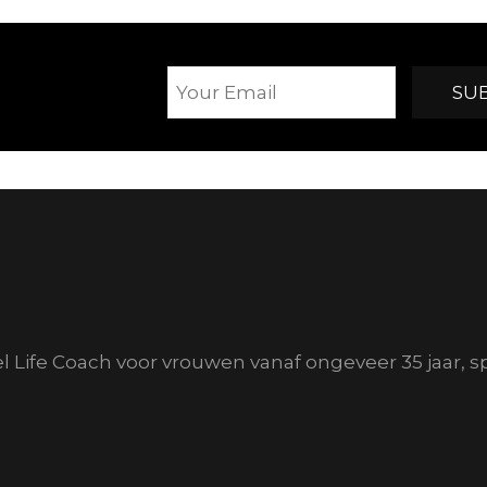
el Life Coach voor vrouwen vanaf ongeveer 35 jaar, s