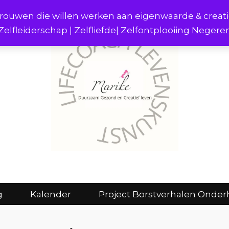
r vrouwen die willen werken aan eigenwaarde & creat
Zelfleiderschap | Zelfliefde| Zelfontplooiing
Negere
act
Consulten en coaching
Kalender
g
Kalender
Project Borstverhalen Onder