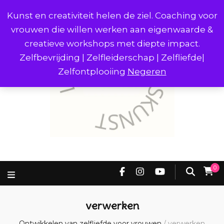
Kunst en creativiteit helen de ziel. Coaching voor
vrouwen die willen werken aan eigenwaarde &
creatieve workshops met diepte impact.
Zelfbevrijding | Zelfleiderschap | Zelfliefde|
Zelfontplooiing
Negeren
0
verwerken
Ontwikkelen van zelfliefde voor vrouwen
/
verwerken