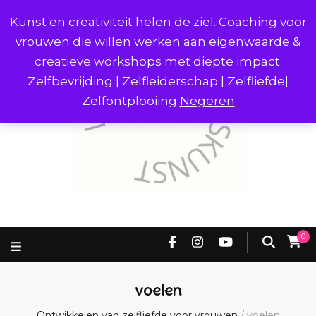
Kunst en creativiteit helen de ziel. Coaching voor
vrouwen die willen werken aan eigenwaarde &
creatieve workshops met diepte impact.
Zelfbevrijding | Zelfleiderschap | Zelfliefde|
Zelfontplooiing
Negeren
0
voelen
Ontwikkelen van zelfliefde voor vrouwen
/
voelen