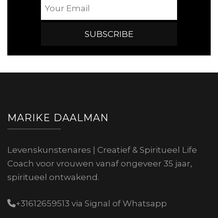
MARIKE DAALMAN
Levenskunstenares | Creatief & Spiritueel Life
Coach voor vrouwen vanaf ongeveer 35 jaar,
spiritueel ontwakend.
+31612659513 via Signal of Whatsapp