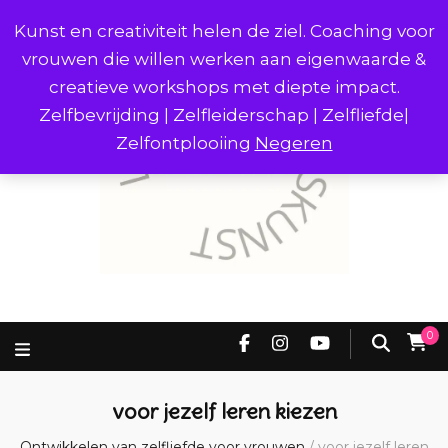
Kunst en creativiteit helen de ziel. Coaching voor
vrouwen die willen werken aan eigenwaarde &
creatieve workshops met diepte impact.
Zelfbevrijding | Zelfleiderschap | Zelfliefde|
Zelfontplooiing
Negeren
0
voor jezelf leren kiezen
Ontwikkelen van zelfliefde voor vrouwen
/
voor jezelf leren