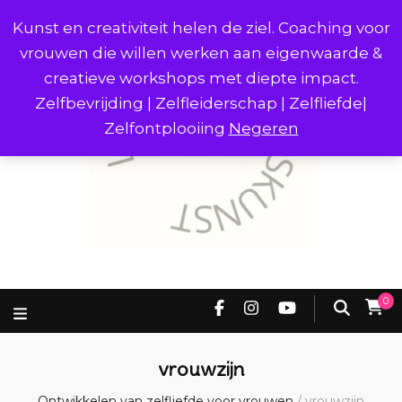
Kunst en creativiteit helen de ziel. Coaching voor
vrouwen die willen werken aan eigenwaarde &
creatieve workshops met diepte impact.
Zelfbevrijding | Zelfleiderschap | Zelfliefde|
Zelfontplooiing
Negeren
0
vrouwzijn
Ontwikkelen van zelfliefde voor vrouwen
/
vrouwzijn