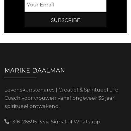
MARIKE DAALMAN
Levenskunstenares | Creatief & Spiritueel Life
Coach voor vrouwen vanaf ongeveer 35 jaar,
spiritueel ontwakend.
+31612659513 via Signal of Whatsapp