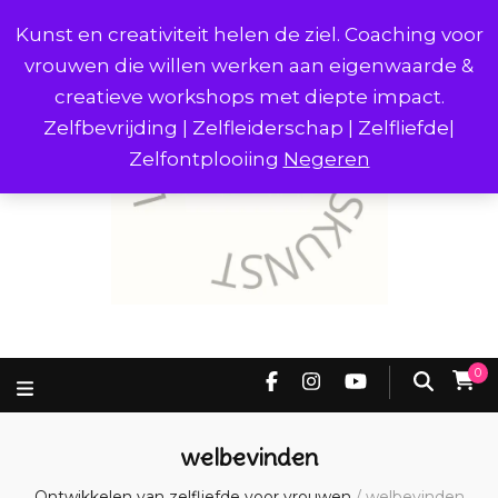
Kunst en creativiteit helen de ziel. Coaching voor
vrouwen die willen werken aan eigenwaarde &
creatieve workshops met diepte impact.
Zelfbevrijding | Zelfleiderschap | Zelfliefde|
Zelfontplooiing
Negeren
0
welbevinden
Ontwikkelen van zelfliefde voor vrouwen
/
welbevinden