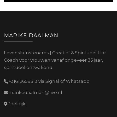
MARIKE DAALMAN
Levenskunstenares | Creatief & Spiritueel Life
Coach voor vrouwen vanaf ongeveer 35 jaar,
spiritueel ontwakend.
+31612659513 via Signal of Whatsapp
marikedaalman@live.nl
Poeldijk