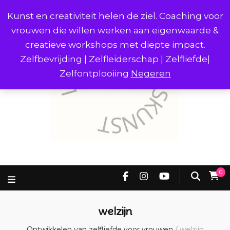
Kunst en creativiteit helen de ziel. Coaching voor
vrouwen die willen werken aan eigenwaarde &
creatieve workshops met diepte impact.
Zelfbevrijding | Zelfleiderschap | Zelfliefde|
Zelfontplooiing
Negeren
0
welzijn
Ontwikkelen van zelfliefde voor vrouwen
/
welzijn