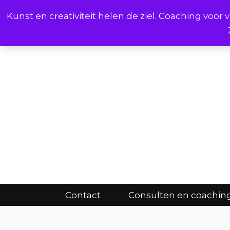
Kunst en creativiteit helen de ziel. Coaching voo
Cont
Contact
Consulten en coachin