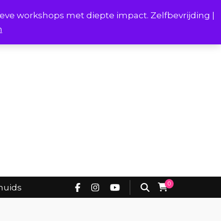
ieve workshops met diepte impact. Zelfbevrijding |
n
Project Borstverhalen Onderhuids
0
huids