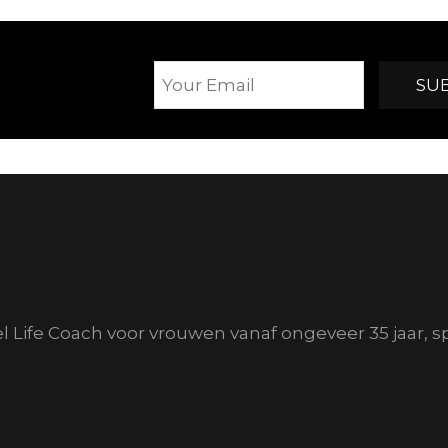
el Life Coach voor vrouwen vanaf ongeveer 35 jaar, s