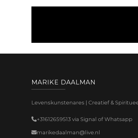
MARIKE DAALMAN
Levenskunstenares | Creatief & Spiritue
+31612659513 via Signal of Whatsapp
marikedaalman@live.nl