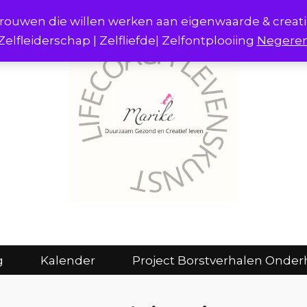
r vrouwen die willen werken aan eigenwaarde & creat
Zelfleiderschap | Zelfliefde| Zelfontplooiing
Negere
act
Consulten en coaching
Kalender
g
Kalender
Project Borstverhalen Onder