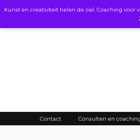
Kunst en creativiteit helen de ziel. Coaching voo
Cont
Contact
Consulten en coachin