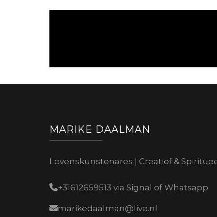
MARIKE DAALMAN
Levenskunstenares | Creatief & Spiritue
+31612659513 via Signal of Whatsapp
marikedaalman@live.nl