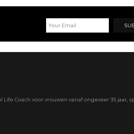
el Life Coach voor vrouwen vanaf ongeveer 35 jaar, s