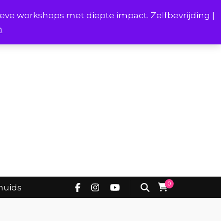
ieve workshops met diepte impact. Zelfbevrijding |
n
Project Borstverhalen Onderhuids
0
huids