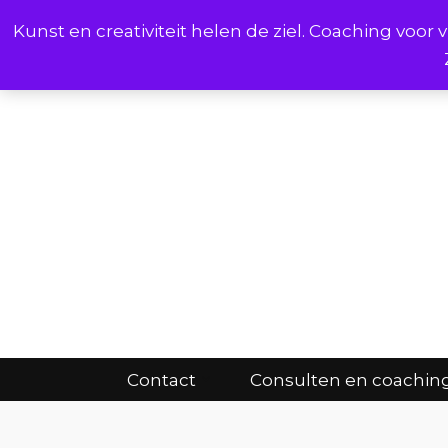
Kunst en creativiteit helen de ziel. Coaching voo
Cont
Contact
Consulten en coachin