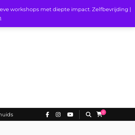
ieve workshops met diepte impact. Zelfbevrijding |
n
Project Borstverhalen Onderhuids
0
huids