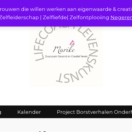
r vrouwen die willen werken aan eigenwaarde & creat
Zelfleiderschap | Zelfliefde| Zelfontplooiing
Negere
act
Consulten en coaching
Kalender
g
Kalender
Project Borstverhalen Onder