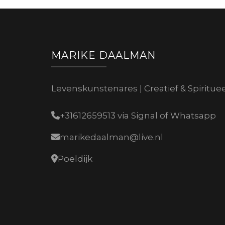
MARIKE DAALMAN
Levenskunstenares | Creatief & Spiritue
+31612659513 via Signal of Whatsapp
marikedaalman@live.nl
Poeldijk