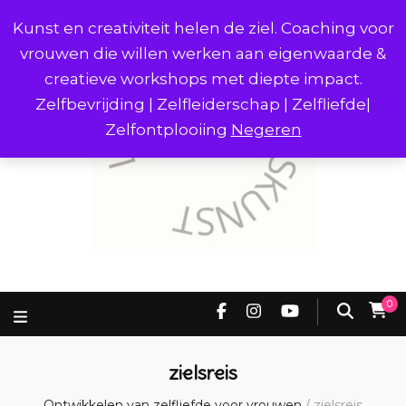
Kunst en creativiteit helen de ziel. Coaching voor
vrouwen die willen werken aan eigenwaarde &
creatieve workshops met diepte impact.
Zelfbevrijding | Zelfleiderschap | Zelfliefde|
Zelfontplooiing
Negeren
0
zielsreis
Ontwikkelen van zelfliefde voor vrouwen
/
zielsreis