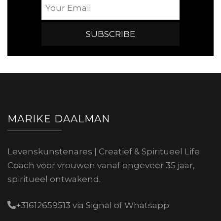
MARIKE DAALMAN
Levenskunstenares | Creatief & Spiritueel Life
Coach voor vrouwen vanaf ongeveer 35 jaar,
spiritueel ontwakend.
+31612659513 via Signal of Whatsapp