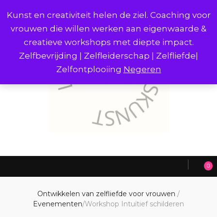
Kunst en creativiteit helen de ziel. Coaching voor
vrouwen die willen werken aan eigenwaarde &
creatieve workshops met diepte impact.
Zelfbevrijding | Zelfleiderschap | Zelfliefde|
Zelfontplooiing
Negeren
0
Ontwikkelen van zelfliefde voor vrouwen
/
Evenementen
/
Workshop Intuïtief schilderen