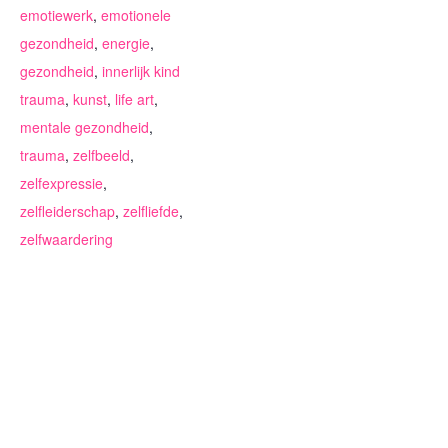
emotiewerk
,
emotionele
gezondheid
,
energie
,
gezondheid
,
innerlijk kind
trauma
,
kunst
,
life art
,
mentale gezondheid
,
trauma
,
zelfbeeld
,
zelfexpressie
,
zelfleiderschap
,
zelfliefde
,
zelfwaardering