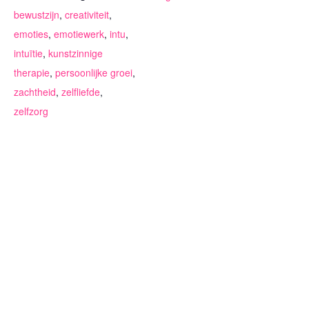
bewustzijn
,
creativiteit
,
emoties
,
emotiewerk
,
intu
,
intuïtie
,
kunstzinnige
therapie
,
persoonlijke groei
,
zachtheid
,
zelfliefde
,
zelfzorg