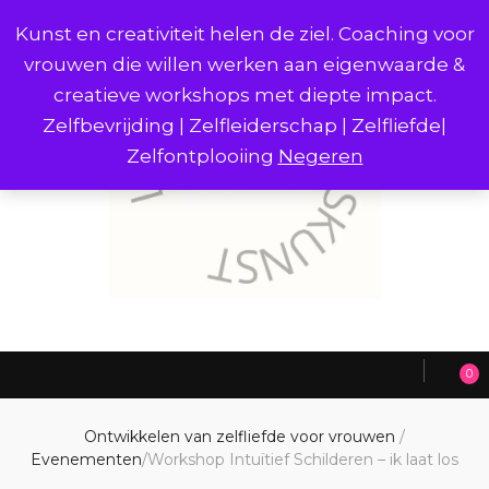
Kunst en creativiteit helen de ziel. Coaching voor
vrouwen die willen werken aan eigenwaarde &
creatieve workshops met diepte impact.
Zelfbevrijding | Zelfleiderschap | Zelfliefde|
Zelfontplooiing
Negeren
0
Ontwikkelen van zelfliefde voor vrouwen
/
Evenementen
/
Workshop Intuïtief Schilderen – ik laat los