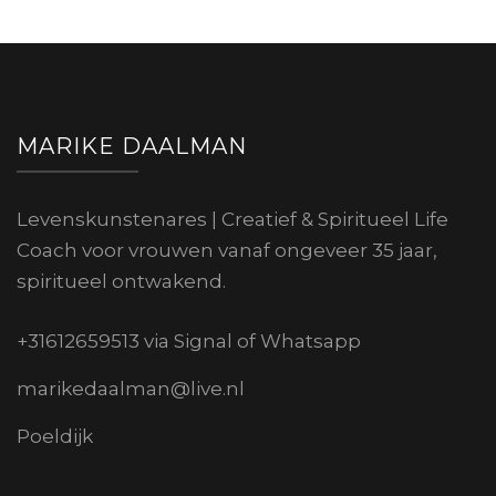
MARIKE DAALMAN
Levenskunstenares | Creatief & Spiritueel Life
Coach voor vrouwen vanaf ongeveer 35 jaar,
spiritueel ontwakend.
+31612659513 via Signal of Whatsapp
marikedaalman@live.nl
Poeldijk