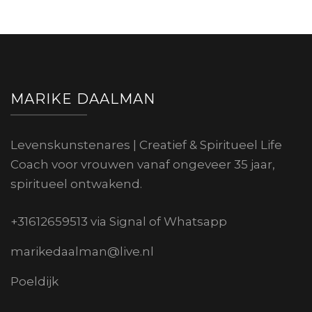
MARIKE DAALMAN
Levenskunstenares | Creatief & Spiritueel Life
Coach voor vrouwen vanaf ongeveer 35 jaar,
spiritueel ontwakend.
+31612659513 via Signal of Whatsapp
marikedaalman@live.nl
Poeldijk