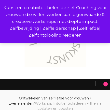
Kunst en creativiteit helen de ziel. Coaching voor
vrouwen die willen werken aan eigenwaarde &
creatieve workshops met diepte impact.
Zelfbevrijding | Zelfleiderschap | Zelfliefde|
Zelfontplooiing
Negeren
0
Ontwikkelen van zelfliefde voor vrouwen
/
Evenementen
/
Workshop Intuïtief Schilderen – Thema
Loslaten en oogsten