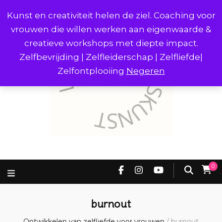
Kunst en creativiteit helen de ziel. Coaching voor
vrouwen die willen werken aan eigenwaarde &
creatieve workshops met diepte impact.
Zelfbevrijding | Zelfleiderschap | Zelfliefde|
Zelfontplooiing
Negeren
0
burnout
Ontwikkelen van zelfliefde voor vrouwen
/
burnout