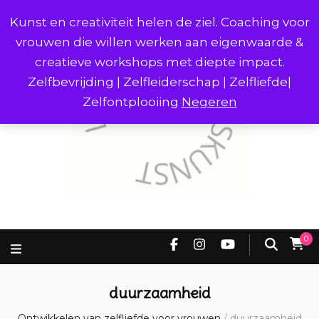
Kunst en creativiteit helen de ziel. Coaching voor
vrouwen die willen werken aan eigenwaarde &
creatieve workshops met diepte impact.
Zelfbevrijding | Zelfleiderschap | Zelfliefde|
Zelfontplooiing
Negeren
0
duurzaamheid
Ontwikkelen van zelfliefde voor vrouwen
/
duurzaamheid