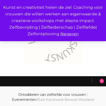
Kunst en creativiteit helen de ziel. Coaching voor
vrouwen die willen werken aan eigenwaarde &
creatieve workshops met diepte impact.
Zelfbevrijding | Zelfleiderschap | Zelfliefde|
Zelfontplooiing
Negeren
0
Ontwikkelen van zelfliefde voor vrouwen
/
Evenementen
/
Kust Kunstwerk Bewust Westland