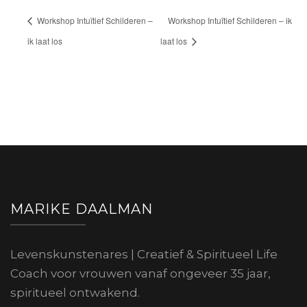
Workshop Intuïtief Schilderen –
Workshop Intuïtief Schilderen – ik
ik laat los
laat los
MARIKE DAALMAN
Levenskunstenares | Creatief & Spiritueel Life
Coach voor vrouwen vanaf ongeveer 35 jaar,
spiritueel ontwakend.