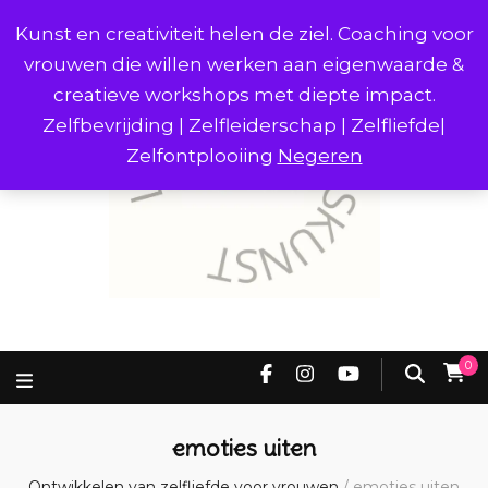
Kunst en creativiteit helen de ziel. Coaching voor
vrouwen die willen werken aan eigenwaarde &
creatieve workshops met diepte impact.
Zelfbevrijding | Zelfleiderschap | Zelfliefde|
Zelfontplooiing
Negeren
0
emoties uiten
Ontwikkelen van zelfliefde voor vrouwen
/
emoties uiten