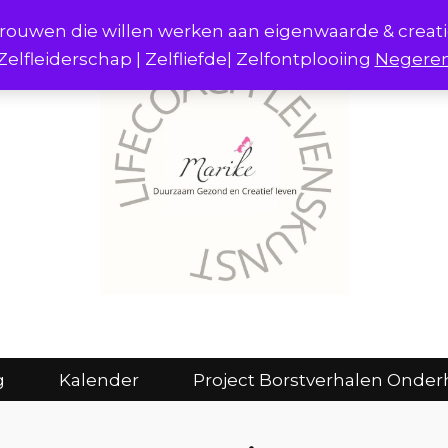
r vrouwen die willen werken aan eigenwaarde & creat
Zelfleiderschap | Zelfliefde| Zelfontplooiing
Negere
act
Consulten en coaching
Kalender
g
Kalender
Project Borstverhalen Onder