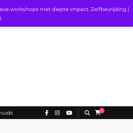
ieve workshops met diepte impact. Zelfbevrijding |
n
Project Borstverhalen Onderhuids
0
huids