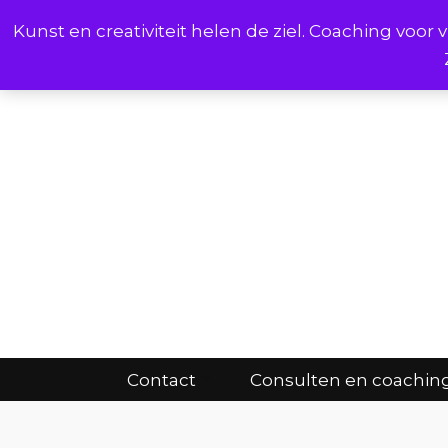
Kunst en creativiteit helen de ziel. Coaching voo
Cont
Contact
Consulten en coachin