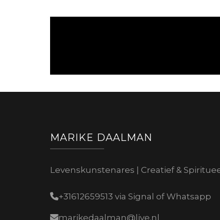
MARIKE DAALMAN
Levenskunstenares | Creatief & Spiritue
+31612659513 via Signal of Whatsapp
marikedaalman@live.nl