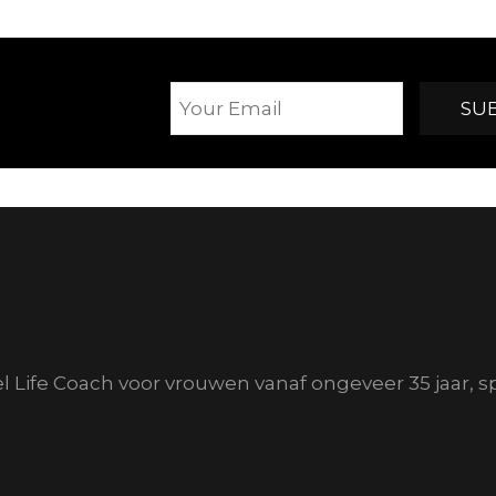
el Life Coach voor vrouwen vanaf ongeveer 35 jaar, s