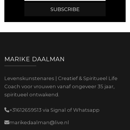
MARIKE DAALMAN
Levenskunstenares | Creatief & Spiritueel Life
Coach voor vrouwen vanaf ongeveer 35 jaar,
spiritueel ontwakend.
+31612659513 via Signal of Whatsapp
marikedaalman@live.nl