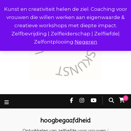
Kunst en creativiteit helen de ziel. Coaching voor
vrouwen die willen werken aan eigenwaarde &
creatieve workshops met diepte impact.
Zelfbevrijding | Zelfleiderschap | Zelfliefde|
Zelfontplooiing
Negeren
0
hoogbegaafdheid
Ontwikkelen van zelfliefde voor vrouwen
/