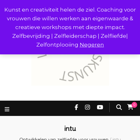
Kunst en creativiteit helen de ziel. Coaching voor
vrouwen die willen werken aan eigenwaarde &
creatieve workshops met diepte impact.
Zelfbevrijding | Zelfleiderschap | Zelfliefde|
Zelfontplooiing
Negeren
0
intu
Ontwikkelen van zelfliefde voor vrouwen
/
intu