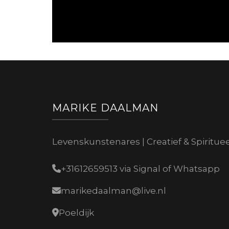
MARIKE DAALMAN
Levenskunstenares | Creatief & Spiritue
+31612659513 via Signal of Whatsapp
marikedaalman@live.nl
Poeldijk