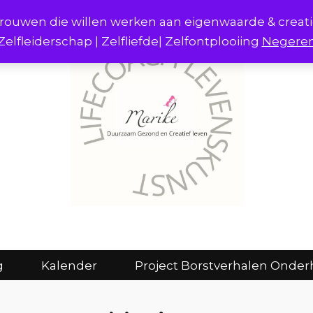
r vrouwen die willen werken aan eigenwaarde & creat
Zelfleiderschap | Zelfliefde| Zelfontplooiing
Negere
act
Consulten en coaching
Kalender
g
Kalender
Project Borstverhalen Onder