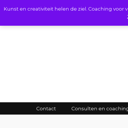
Kunst en creativiteit helen de ziel. Coaching voo
Cont
Contact
Consulten en coachin