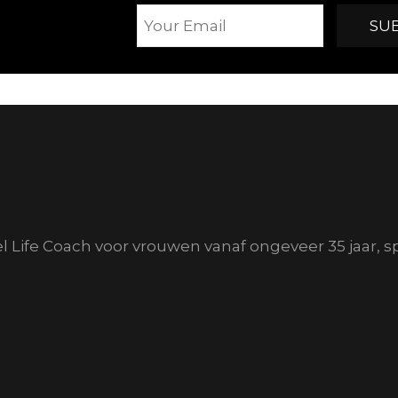
el Life Coach voor vrouwen vanaf ongeveer 35 jaar, s