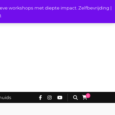
ieve workshops met diepte impact. Zelfbevrijding |
n
Project Borstverhalen Onderhuids
0
huids