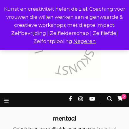
Kunst en creativiteit helen de ziel. Coaching voor
vrouwen die willen werken aan eigenwaarde &
creatieve workshops met diepte impact.
Zelfbevrijding | Zelfleiderschap | Zelfliefde|
Zelfontplooiing
Negeren
0
mentaal
Ontwikkelen van zelfliefde voor vrouwen
/
mentaal