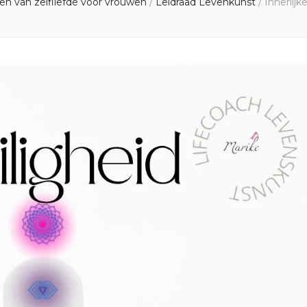
en van zelfliefde voor vrouwen
/
Leidraad Levenkunst
/
Innerlijk