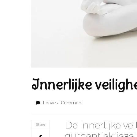
Innerlijke veiligh
on
Leave a Comment
Innerlijke
veiligheid
De innerlijke ve
Share
authentiek jeze