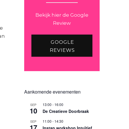
Bekijk hier de Google
Review
de
an
GOOGLE
REVIEWS
Aankomende evenementen
13:00
-
16:00
SEP
10
De Creatieve Doorbraak
11:00
-
14:30
SEP
17
Instap workshop Intuïtief