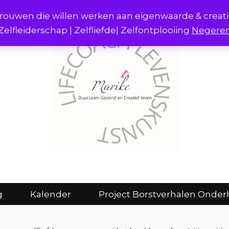
r vrouwen die willen werken aan eigenwaarde & creat
Zelfleiderschap | Zelfliefde| Zelfontplooiing
Negere
act
Consulten en coaching
Kalender
g
Kalender
Project Borstverhalen Onder