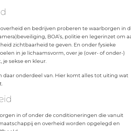
id
de overheid en bedrijven proberen te waarborgen in 
amera)beveiliging, BOA’s, politie en legerinzet om a
gheid zichtbaarheid te geven. En onder fysieke
 voelen in je lichaamsvorm, over je (over- of onder-)
, je sekse en kleur.
jn daar onderdeel van. Hier komt alles tot uiting wat
.
eid
borgen in of onder de conditioneringen die vanuit
r, maatschappij en overheid worden opgelegd en