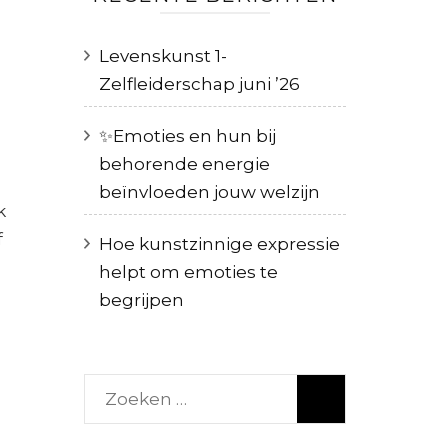
Levenskunst 1-
Zelfleiderschap juni ’26
✨️Emoties en hun bij
behorende energie
beïnvloeden jouw welzijn
k
f
Hoe kunstzinnige expressie
helpt om emoties te
begrijpen
Zoeken
naar: