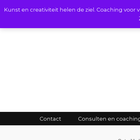
Kunst en creativiteit helen de ziel. Coaching voo
Cont
Contact
Consulten en coachin