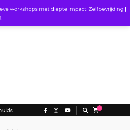
ieve workshops met diepte impact. Zelfbevrijding |
n
Project Borstverhalen Onderhuids
0
huids