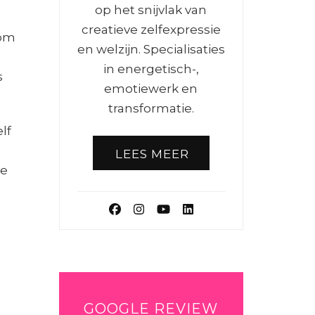
op het snijvlak van
creatieve zelfexpressie
 om
en welzijn. Specialisaties
in energetisch-,
s
emotiewerk en
transformatie.
lf
LEES MEER
oe
GOOGLE REVIEW