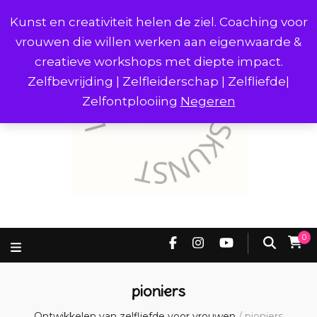
Kunst en creativiteit helen de ziel. Coaching voor
vrouwen die willen werken aan eigenwaarde &
creatieve workshops met diepte impact.
Zelfbevrijding | Zelfleiderschap | Zelfliefde|
Zelfontplooiing
Negeren
0
pioniers
Ontwikkelen van zelfliefde voor vrouwen
/
pioniers