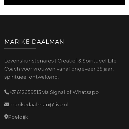
MARIKE DAALMAN
Levenskunstenares | Creatief & Spiritueel Life
Coach voor vrouwen vanaf ongeveer 35 jaar,
spiritueel ontwakend.
+31612659513 via Signal of Whatsapp
marikedaalman@live.nl
Poeldijk