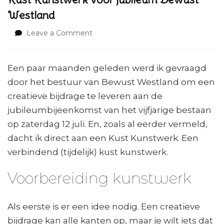
Westland
on
Leave a Comment
Kust
Kunstwerk
voor
Een paar maanden geleden werd ik gevraagd
jubileum
door het bestuur van Bewust Westland om een
Bewust
creatieve bijdrage te leveren aan de
Westland
jubileumbijeenkomst van het vijfjarige bestaan
op zaterdag 12 juli. En, zoals al eerder vermeld,
dacht ik direct aan een Kust Kunstwerk. Een
verbindend (tijdelijk) kust kunstwerk.
Voorbereiding kunstwerk
Als eerste is er een idee nodig. Een creatieve
bijdrage kan alle kanten op, maar je wilt iets dat