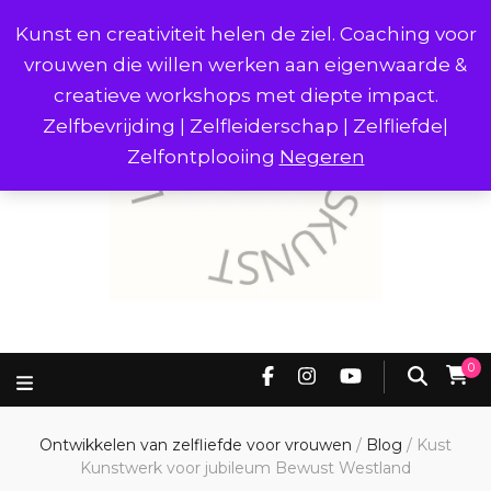
Kunst en creativiteit helen de ziel. Coaching voor
vrouwen die willen werken aan eigenwaarde &
creatieve workshops met diepte impact.
Zelfbevrijding | Zelfleiderschap | Zelfliefde|
Zelfontplooiing
Negeren
0
Ontwikkelen van zelfliefde voor vrouwen
/
Blog
/
Kust
Kunstwerk voor jubileum Bewust Westland