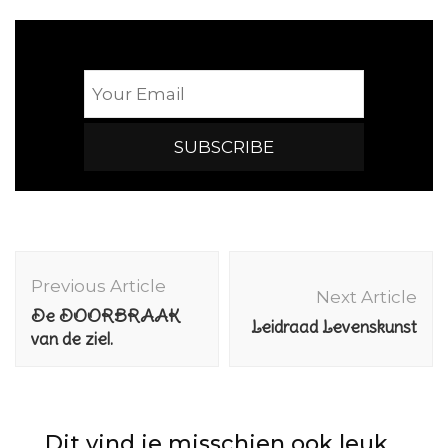
Post
Navigation
Previous Article
Next Article
De DOORBRAAK
Leidraad Levenskunst
van de ziel.
Dit vind je misschien ook leuk...