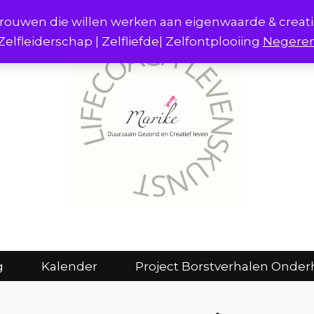
r vrouwen die willen werken aan eigenwaarde & creat
Zelfleiderschap | Zelfliefde| Zelfontplooiing
Negere
act
Consulten en coaching
Kalender
g
Kalender
Project Borstverhalen Onder