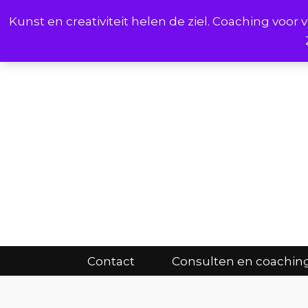
Kunst en creativiteit helen de ziel. Coaching voo
Cont
Contact
Consulten en coachin