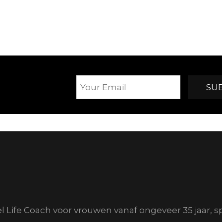
el Life Coach voor vrouwen vanaf ongeveer 35 jaar, s