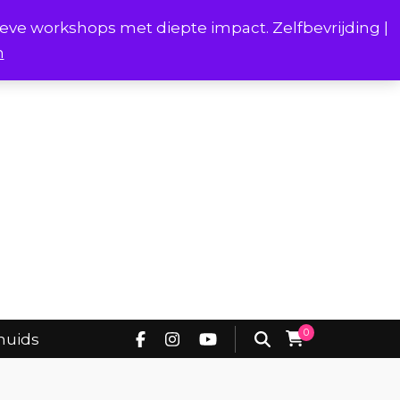
ieve workshops met diepte impact. Zelfbevrijding |
n
Project Borstverhalen Onderhuids
0
huids