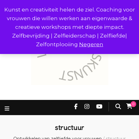
Kunst en creativiteit helen de ziel. Coaching voor
vrouwen die willen werken aan eigenwaarde &
creatieve workshops met diepte impact.
Zelfbevrijding | Zelfleiderschap | Zelfliefde|
Zelfontplooiing
Negeren
0
structuur
Ontwikkelen van zelfliefde voor vrouwen
/
structuur