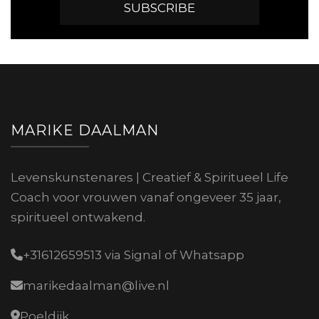
MARIKE DAALMAN
Levenskunstenares | Creatief & Spiritueel Life
Coach voor vrouwen vanaf ongeveer 35 jaar,
spiritueel ontwakend.
+31612659513 via Signal of Whatsapp
marikedaalman@live.nl
Poeldijk