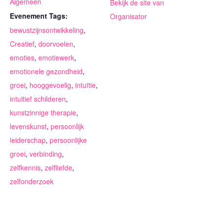
Algemeen
Bekijk de site van
Evenement Tags:
Organisator
bewustzijnsontwikkeling
,
Creatief
,
doorvoelen
,
emoties
,
emotiewerk
,
emotionele gezondheid
,
groei
,
hooggevoelig
,
intuïtie
,
intuitief schilderen
,
kunstzinnige therapie
,
levenskunst
,
persoonlijk
leiderschap
,
persoonlijke
groei
,
verbinding
,
zelfkennis
,
zelfliefde
,
zelfonderzoek