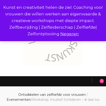
Kunst en creativiteit helen de ziel. Coaching voor
vrouwen die willen werken aan eigenwaarde &
creatieve workshops met diepte impact.
Zelfbevrijding | Zelfleiderschap | Zelfliefde|
Zelfontplooiing
Negeren
0
Ontwikkelen van zelfliefde voor vrouwen
/
Evenementen
/
Workshop Intuïtief Schilderen – ik laat los