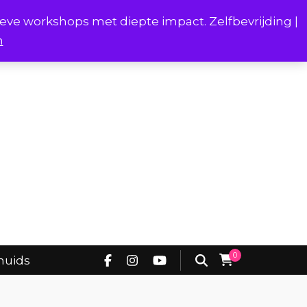
ieve workshops met diepte impact. Zelfbevrijding |
n
Project Borstverhalen Onderhuids
0
huids