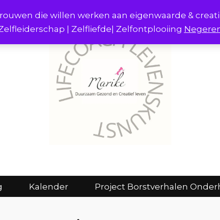
r vrouwen die willen werken aan eigenwaarde & creat
Zelfleiderschap | Zelfliefde| Zelfontplooiing
Negere
act
Consulten en coaching
Kalender
g
Kalender
Project Borstverhalen Onder