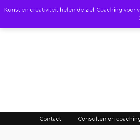
Kunst en creativiteit helen de ziel. Coaching voo
Cont
Contact
Consulten en coachin