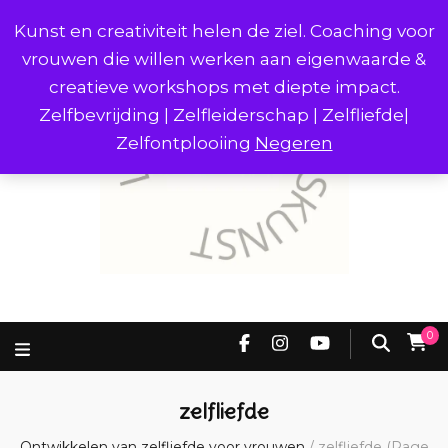
Kunst en creativiteit helen de ziel. Coaching voor
vrouwen die willen werken aan eigenwaarde &
creatieve workshops met diepte impact.
Zelfbevrijding | Zelfleiderschap | Zelfliefde|
Zelfontplooiing
Negeren
0
zelfliefde
Ontwikkelen van zelfliefde voor vrouwen
/
zelfliefde
(Page