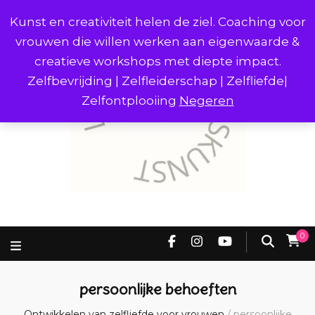
Kunst en creativiteit helen de ziel. Coaching voor
vrouwen die willen werken aan eigenwaarde &
creatieve workshops met diepte impact.
Zelfbevrijding | Zelfleiderschap | Zelfliefde|
Zelfontplooiing
Negeren
0
persoonlijke behoeften
Ontwikkelen van zelfliefde voor vrouwen
/
persoonlijke