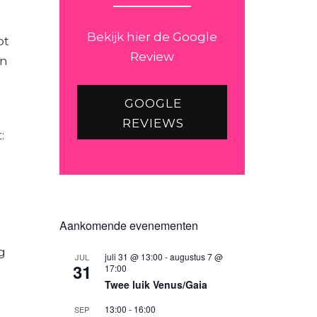
Bekijk hier de Google
bt
Review
an
GOOGLE
REVIEWS
:
Aankomende evenementen
g
juli 31 @ 13:00
-
augustus 7 @
JUL
31
17:00
Twee luik Venus/Gaia
13:00
-
16:00
SEP