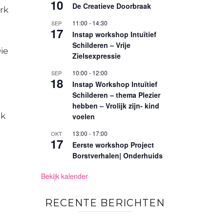
10
De Creatieve Doorbraak
rk
11:00
-
14:30
SEP
17
Instap workshop Intuïtief
Schilderen – Vrije
ie
Zielsexpressie
10:00
-
12:00
SEP
18
Instap Workshop Intuïtief
Schilderen – thema Plezier
hebben – Vrolijk zijn- kind
jk
voelen
13:00
-
17:00
OKT
17
Eerste workshop Project
Borstverhalen| Onderhuids
Bekijk kalender
RECENTE BERICHTEN