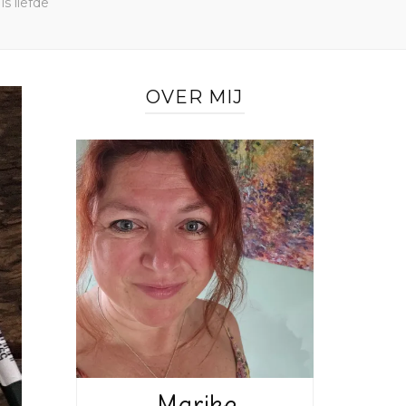
 is liefde
OVER MIJ
Marike