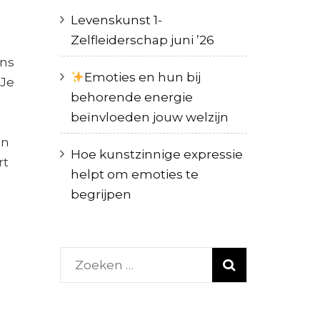
Levenskunst 1-
Zelfleiderschap juni ’26
ens
Emoties en hun bij
 Je
behorende energie
beïnvloeden jouw welzijn
en
Hoe kunstzinnige expressie
rt
helpt om emoties te
begrijpen
Zoeken
naar: