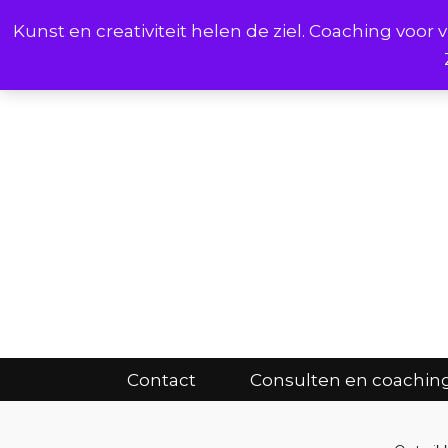
Kunst en creativiteit helen de ziel. Coaching voo
Cont
Contact
Consulten en coachin