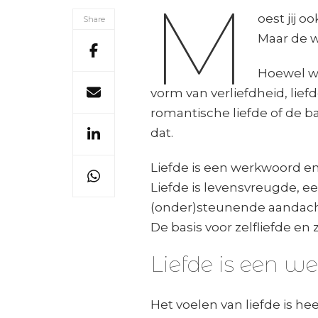
M
liefde
oest jij o
Share
Maar de wa
Hoewel we 
vorm van verliefdheid, lief
romantische liefde of de b
dat.
Liefde is een werkwoord en 
Liefde is levensvreugde, ee
(onder)steunende aandach
De basis voor zelfliefde en 
Liefde is een w
Het voelen van liefde is hee