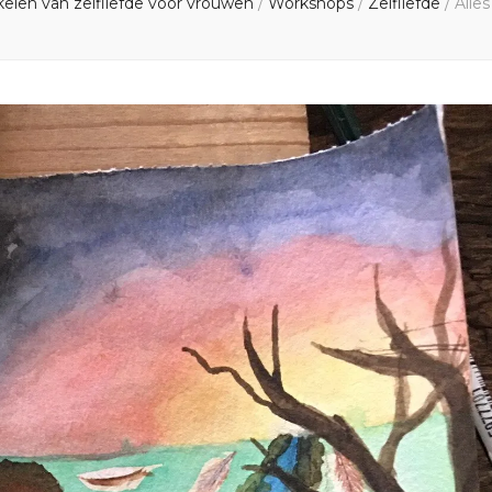
elen van zelfliefde voor vrouwen
/
Workshops
/
Zelfliefde
/
Alles