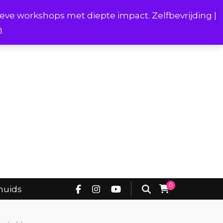
ieve workshops met diepte impact. Zelfbevrijding |
n
Project Borstverhalen Onderhuids
0
huids