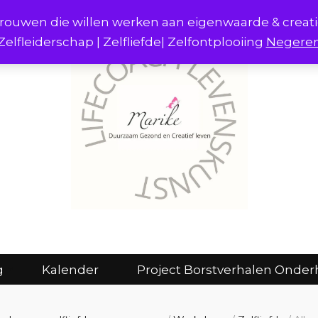
r vrouwen die willen werken aan eigenwaarde & creat
Zelfleiderschap | Zelfliefde| Zelfontplooiing
Negere
act
Consulten en coaching
Kalender
g
Kalender
Project Borstverhalen Onder