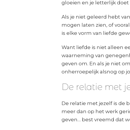
gloeien en je letterlijk doe
Als je niet geleerd hebt va
mogen laten zien, of voor
is elke vorm van liefde ge
Want liefde is niet alleen e
waarneming van genegenhei
geven om. En als je niet om 
onherroepelijk alsnog op j
De relatie met je
De relatie met jezelf is de 
meer dan op het werk geric
geven… best vreemd dat we