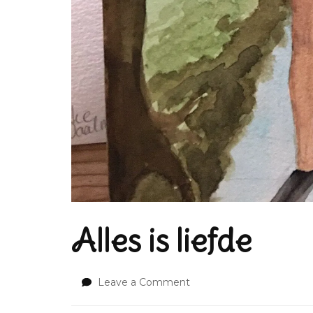
Alles is liefde
on
Leave a Comment
Alles
is