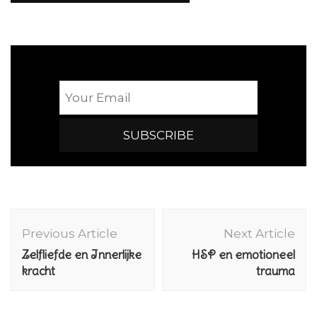
Post
Navigation
Previous Article
Next Article
Zelfliefde en Innerlijke
HSP en emotioneel
kracht
trauma