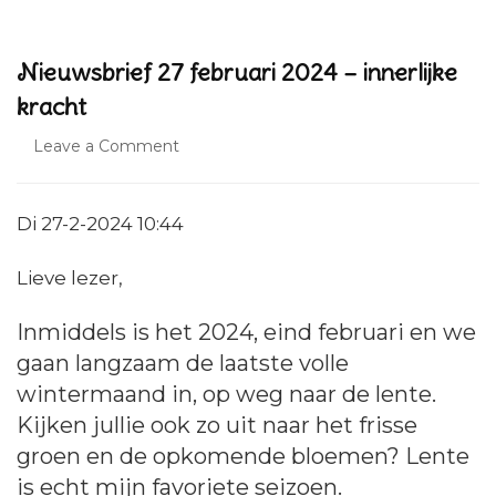
Nieuwsbrief 27 februari 2024 – innerlijke
kracht
on
Leave a Comment
Nieuwsbrief
27
februari
Di 27-2-2024 10:44
2024
–
Lieve lezer,
innerlijke
kracht
Inmiddels is het 2024, eind februari en we
gaan langzaam de laatste volle
wintermaand in, op weg naar de lente.
Kijken jullie ook zo uit naar het frisse
groen en de opkomende bloemen? Lente
is echt mijn favoriete seizoen.