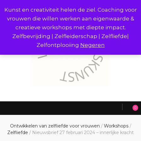
Kunst en creativiteit helen de ziel. Coaching voor
vrouwen die willen werken aan eigenwaarde &
creatieve workshops met diepte impact.
Zelfbevrijding | Zelfleiderschap | Zelfliefde|
Zelfontplooiing
Negeren
0
Ontwikkelen van zelfliefde voor vrouwen
/
Workshops
/
Zelfliefde
/
Nieuwsbrief 27 februari 2024 – innerlijke kracht