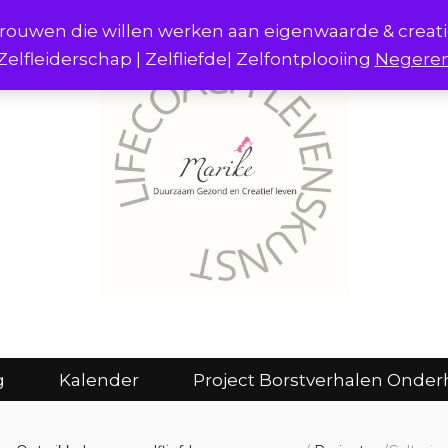
r vrouwen die willen werken aan eigenwaarde & creat
Zelfleiderschap | Zelfliefde| Zelfontplooiing
Negere
act
Consulten en coaching
Kalender
g
Kalender
Project Borstverhalen Onder