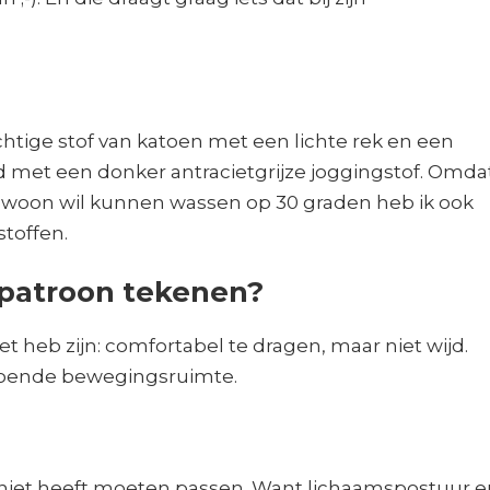
chtige stof van katoen met een lichte rek en een
met een donker antracietgrijze joggingstof. Omdat
 gewoon wil kunnen wassen op 30 graden heb ik ook
toffen.
t patroon tekenen?
 heb zijn: comfortabel te dragen, maar niet wijd.
doende bewegingsruimte.
j niet heeft moeten passen. Want lichaamspostuur e