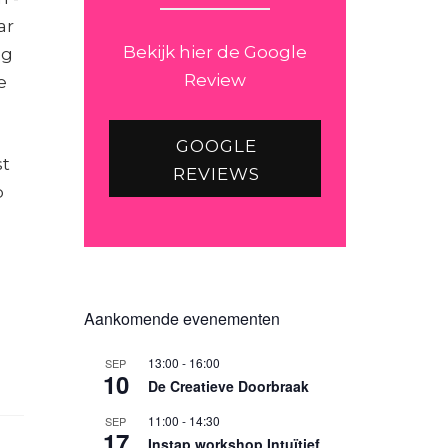
ar
Bekijk hier de Google
eg
Review
e
GOOGLE
st
REVIEWS
p
Aankomende evenementen
13:00
-
16:00
SEP
10
De Creatieve Doorbraak
11:00
-
14:30
SEP
17
Instap workshop Intuïtief