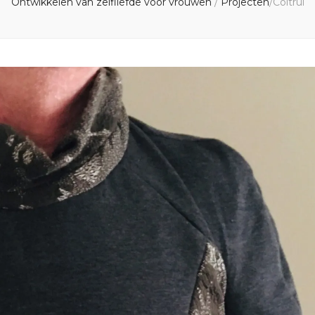
Ontwikkelen van zelfliefde voor vrouwen
/
Projecten
/
Coltrui