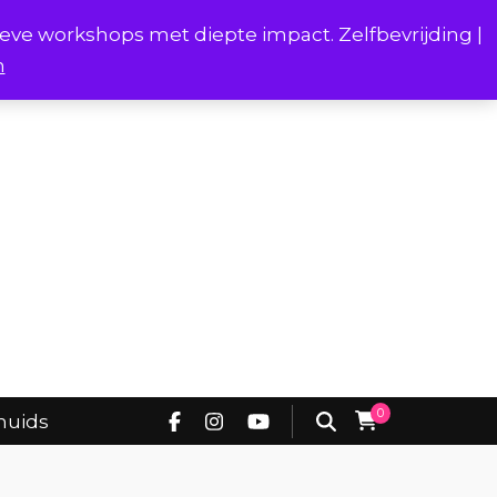
ieve workshops met diepte impact. Zelfbevrijding |
n
Project Borstverhalen Onderhuids
0
huids