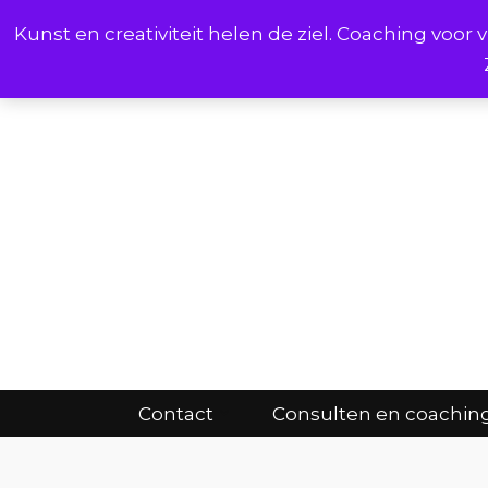
Kunst en creativiteit helen de ziel. Coaching voo
Cont
Contact
Consulten en coachin