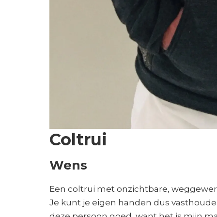
Coltrui
Wens
Een coltrui met onzichtbare, weggewerk
Je kunt je eigen handen dus vasthoude
deze persoon goed, want het is mijn man ;